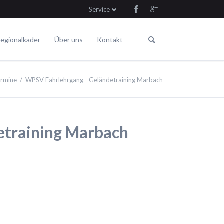
Service
Navigation
Navigation
überspringen
überspringen
egionalkader
Über uns
Kontakt
Die Satzung
Fahren
Termine
rmine
WPSV Fahrlehrgang - Geländetraining Marbach
etraining Marbach