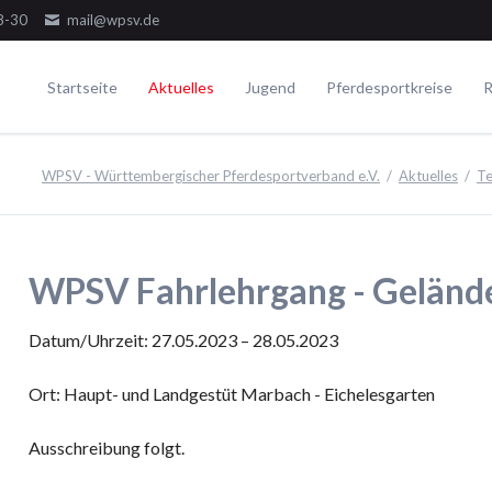
8-30
mail@wpsv.de
Startseite
Aktuelles
Jugend
Pferdesportkreise
R
Die Gremien
Turniere
Voltigieren
Ausbildung
WPSV - Württembergischer Pferdesportverband e.V.
Aktuelles
Te
Dressur
Der Ausschuss
Juniorensichtungsturnier
Voltigieren Einzel
Springen
Der Jugendausschuss
Fördergruppenturnier
Voltigieren Doppel
ielseitigkeit
Die Delegierten
Württembergische Meisterschaften
Voltigieren Gruppen
WPSV Fahrlehrgang - Geländ
WPSV-Allroundreiter-Cup
WPSV-Pferdefestival Blaubeuren
Datum/Uhrzeit: 27.05.2023 – 28.05.2023
WPSV-Schulpferdecup
Ort: Haupt- und Landgestüt Marbach - Eichelesgarten
Umwelt
Ausschreibung folgt.