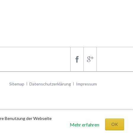
Navigation
Sitemap
Datenschutzerklärung
Impressum
überspringen
tere Benutzung der Webseite
Mehr erfahren
OK