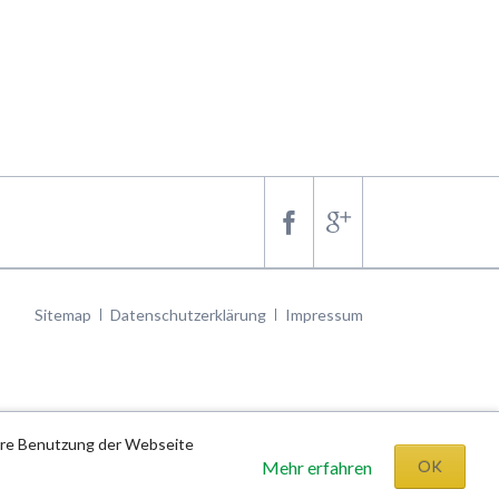
Navigation
Sitemap
Datenschutzerklärung
Impressum
überspringen
tere Benutzung der Webseite
Mehr erfahren
OK