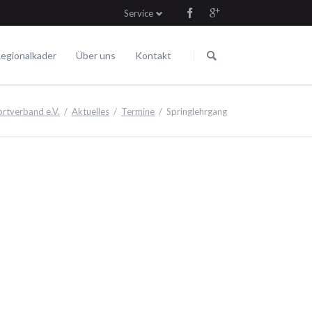
Service
Navigation
Navigation
überspringen
überspringen
egionalkader
Über uns
Kontakt
Die Satzung
Fahren
Termine
rtverband e.V.
Aktuelles
Termine
Springlehrgang