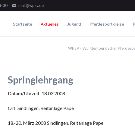
8-30
mail@wpsv.de
Startseite
Aktuelles
Jugend
Pferdesportkreise
R
Die Gremien
Turniere
Voltigieren
Ausbildung
WPSV - Württembergischer Pferdespo
Dressur
Der Ausschuss
Juniorensichtungsturnier
Voltigieren Einzel
Springen
Der Jugendausschuss
Fördergruppenturnier
Voltigieren Doppel
ielseitigkeit
Die Delegierten
Württembergische Meisterschaften
Voltigieren Gruppen
Springlehrgang
WPSV-Allroundreiter-Cup
WPSV-Pferdefestival Blaubeuren
Datum/Uhrzeit: 18.03.2008
WPSV-Schulpferdecup
Ort: Sindlingen, Reitanlage Pape
Umwelt
18.-20. März 2008 Sindlingen, Reitanlage Pape