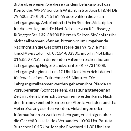
Bitte überweisen Sie diese vor dem Lehrgang auf das
Konto des WPSV bei der BW Bank in Stuttgart, IBAN DE
29 6005 0101 7871 5161 66 oder zahlen diese am
Lehrgangstag. Anbei erhaltet/n ihr/Sie den Ablaufplan
für diesen Tag und die Navi-Adresse zum RC Rissegg
Rißegger Str. 139, 88400 Biberach Sollten Sie/ solltet ihr
nicht teilnehmen können, bitten wir um umgehende
Nachricht an die Geschäftsstelle des WPSV, e-mail:
knisel@wpsv.de, Tel. 07154/832830, mobil in Notfällen
01635227206. In dringenden Fällen erreichen Sie am
Lehrgangstag Holger Schulze unter 01727314008.
Lehrgangsbeginn ist um 10 Uhr. Der Unterricht dauert
für jeweils einen Teilnehmer 45 Minuten. Die
Lehrgangsteilnehmer werden gebeten ihre Pferde so
vorzubereiten (Schritt reiten), dass zur angegebenen
Zeit mit dem Unterricht begonnen werden kann. Nach
der Trainingseinheit können die Pferde verladen und die
Heimreise angetreten werden. Einladungen oder
Informationen zu weiteren Lehrgängen erfolgen über
die Geschäftsstelle des Verbandes. 10.00 Uhr Patricia
Butscher 10.45 Uhr Josepha Eberhard 11.30 Uhr Lara