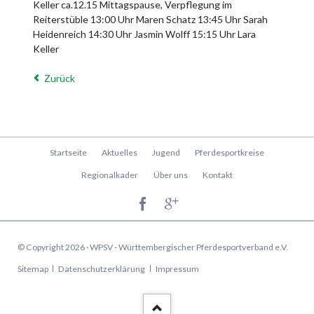
Keller ca.12.15 Mittagspause, Verpflegung im
Reiterstüble 13:00 Uhr Maren Schatz 13:45 Uhr Sarah
Heidenreich 14:30 Uhr Jasmin Wolff 15:15 Uhr Lara
Keller
Zurück
Navigation
Startseite
Aktuelles
Jugend
Pferdesportkreise
überspringen
Regionalkader
Über uns
Kontakt
© Copyright 2026 · WPSV - Württembergischer Pferdesportverband e.V.
Navigation
Sitemap
Datenschutzerklärung
Impressum
überspringen