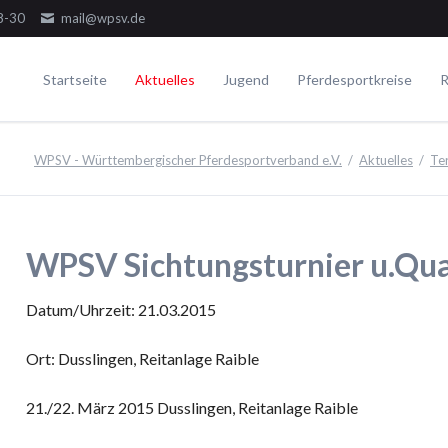
8-30
mail@wpsv.de
Startseite
Aktuelles
Jugend
Pferdesportkreise
R
Die Gremien
Turniere
Voltigieren
Ausbildung
WPSV - Württembergischer Pferdesportverband e.V.
Aktuelles
Te
Dressur
Der Ausschuss
Juniorensichtungsturnier
Voltigieren Einzel
Springen
Der Jugendausschuss
Fördergruppenturnier
Voltigieren Doppel
ielseitigkeit
Die Delegierten
Württembergische Meisterschaften
Voltigieren Gruppen
WPSV Sichtungsturnier u.Qu
WPSV-Allroundreiter-Cup
WPSV-Pferdefestival Blaubeuren
Datum/Uhrzeit: 21.03.2015
WPSV-Schulpferdecup
Ort: Dusslingen, Reitanlage Raible
Umwelt
21./22. März 2015 Dusslingen, Reitanlage Raible