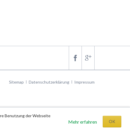
Navigation
Sitemap
Datenschutzerklärung
Impressum
überspringen
tere Benutzung der Webseite
Mehr erfahren
OK