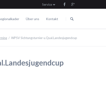
Service
Navigation
Navigation
überspringen
überspringen
egionalkader
Über uns
Kontakt
Die Satzung
Fahren
Termine
rmine
WPSV Sichtungsturnier u.Qual.Landesjugendcup
al.Landesjugendcup