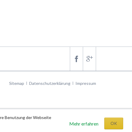
Navigation
Sitemap
Datenschutzerklärung
Impressum
überspringen
tere Benutzung der Webseite
Mehr erfahren
OK