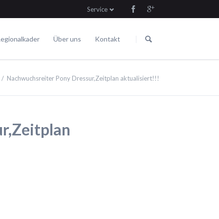
Service
Navigation
Navigation
überspringen
überspringen
egionalkader
Über uns
Kontakt
Die Satzung
Fahren
Termine
Nachwuchsreiter Pony Dressur,Zeitplan aktualisiert!!!
r,Zeitplan