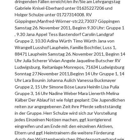
dringenden Fällen erreicht/en ihr/Sie am Lehrgangstag
Gabriele Knisel-Eberhard unter 01635227206 und
Holger Schulze unter 01727314008. RV
Göppingen,Manfred-Wörner-str.22,73037 Göppingen
Samstag 26. November 2011, Beginn 9.30 Uhr: Gruppe 1
, 9.30 Jana Appel Tess Bastendorf Carolin Landgraf
Gruppe 2, 10.30 Adina Würth Timo Würth Jana von
Wrangell Lusshof Laupheim, Familie Bochtler, Luss 1,
88471 Laupheim Samstag 26. November 2011, Beginn 14
Uhr Julia Scherer Vivian Angele Jaqueline Butscher RV
Ludwigsburg, Reitanlage Monrepos, 71634 Ludwigsburg
Sonntag 27.November 2011,Beginn 14 Uhr Gruppe 1, 14
Uhr Lara Bounin Johanna Aulich Vanessa Buckmayer
Gruppe 2, 15 Uhr Simone Böse Laura Heinlin Lisa Pulia
Gruppe 3, 16 Uhr Nadine Weber Mara Lienerth Melina
Kälber Der Ablauf ist wie folgt geplant: Die Jugendlichen
reiten zur angegebenen Zeit ihre Pferde selbstständig
in der Gruppe. Herr Schulze wird sich zur Vorstellung
jedes Einzelnen Notizen machen, ggf. korrigierend
eingreifen und am Ende mit den einzelnen Aktiven,
Eltern und ggf. Heimtrainern die weitere Förderung
durch den Württembergischen Pferdesportverband wie