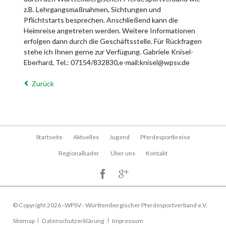
z.B. Lehrgangsmaßnahmen, Sichtungen und
Pflichtstarts besprechen. Anschließend kann die
Heimreise angetreten werden. Weitere Informationen
erfolgen dann durch die Geschäftsstelle. Für Rückfragen
stehe ich Ihnen gerne zur Verfügung. Gabriele Knisel-
Eberhard, Tel.: 07154/832830,e-mail:knisel@wpsv.de
Zurück
Navigation
Startseite
Aktuelles
Jugend
Pferdesportkreise
überspringen
Regionalkader
Über uns
Kontakt
© Copyright 2026 · WPSV - Württembergischer Pferdesportverband e.V.
Navigation
Sitemap
Datenschutzerklärung
Impressum