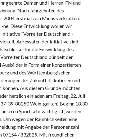
ehr geehrte Damen und Herren, FN und
ewinnung. Nach Jahrzehnten des
r 2004 erstmals ein Minus verkraften.
-ne. Diese Entwicklung wollen wir
nitiative "Vorreiter Deutschland -
wickelt. Adressaten der Initiative sind
s Schlüssel für die Entwicklung des
 Vorreiter Deutschland bündelt der
 Ausbilder in Form einer konzertierten
mberg und des Württembergischen
derungen der Zukunft diskutieren und
n können. Aus diesem Grunde möchten
der herzlich einladen am Freitag, 22. Juli
 37-39, 88250 Wein-garten) Beginn 18.30
r unseren Sport sehr wichtig ist, würden
en. Um wegen der Räumlichkeiten eine
Anmeldung mit Angabe der Personenzahl
n 07154 / 832829. Mit freundlichen