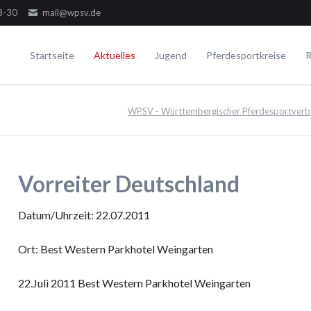
8-30
mail@wpsv.de
Startseite
Aktuelles
Jugend
Pferdesportkreise
R
Die Gremien
Turniere
Voltigieren
Ausbildung
WPSV - Württembergischer Pferdesportverba
Dressur
Der Ausschuss
Juniorensichtungsturnier
Voltigieren Einzel
Springen
Der Jugendausschuss
Fördergruppenturnier
Voltigieren Doppel
ielseitigkeit
Die Delegierten
Württembergische Meisterschaften
Voltigieren Gruppen
Vorreiter Deutschland
WPSV-Allroundreiter-Cup
WPSV-Pferdefestival Blaubeuren
Datum/Uhrzeit: 22.07.2011
WPSV-Schulpferdecup
Ort: Best Western Parkhotel Weingarten
Umwelt
22.Juli 2011 Best Western Parkhotel Weingarten