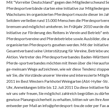
Mit "Vorreiter Deutschland" gegen den Mitgliederschwund S
Pferdesportverbände starten eine Initiative zur Mitgliederg
Wachstums im organisierten Pferdesport musste dieser im Jah
Seitdem verließen rund 15.000 Menschen die Pferdesportverei
bremsen und möglichst umkehren. Im Frühjahr 2010 wurde die I
Initiative zur Förderung des Reitens in Verein und Betrieb" ent
Pferdesportvereine und Pferdebetriebe sowie Ausbilder, die al
organisierten Pferdesports gesehen werden. Mit der Initiative
Gesamtverband seine Unterstützung für Vereine, Betriebe und
Aktion. Vertreter des Pferdesportverbandes Baden-Württe
Pferde-sportverbandes möchten mit Ihnen über die Herausfor
ge-meinsam Wege aufzeichnen, wie wir diese Tendenz stoppe
wir Sie, die Vorstände unserer Vereine und interessierte Mitglie
2011 im Best Western Parkhotel Weingarten (Abt-Hyller-Str.
Uhr, Anmeldungen bitte bis 12. Juli 2011 Da diese Initiative fü
wir uns sehr freuen, Sie möglichst zahlreich begrüßen zu dürf
gewisse Planungssicherheit zu erhalten, bitten wir um Ihre 
entweder per Mail an info@pferdesport-bw.de oder per Fax a