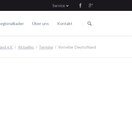
Service
Navigation
Navigation
überspringen
überspringen
egionalkader
Über uns
Kontakt
Die Satzung
Fahren
Termine
nd e.V.
Aktuelles
Termine
Vorreiter Deutschland