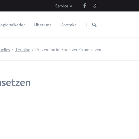
Service
Navigation
Navigation
überspringen
überspringen
egionalkader
Über uns
Kontakt
Die Satzung
Fahren
Termine
uelles
Termine
Prävention im Sportverein umsetzen
msetzen