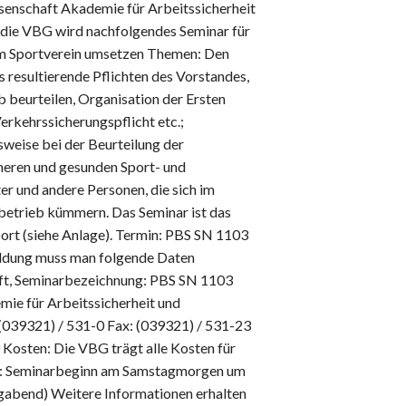
senschaft Akademie für Arbeitssicherheit
die VBG wird nachfolgendes Seminar für
im Sportverein umsetzen Themen: Den
 resultierende Pflichten des Vorstandes,
 beurteilen, Organisation der Ersten
erkehrssicherungspflicht etc.;
eise bei der Beurteilung der
heren und gesunden Sport- und
ter und andere Personen, die sich im
sbetrieb kümmern. Das Seminar ist das
ort (siehe Anlage). Termin: PBS SN 1103
eldung muss man folgende Daten
ift, Seminarbezeichnung: PBS SN 1103
e für Arbeitssicherheit und
(039321) / 531-0 Fax: (039321) / 531-23
osten: Die VBG trägt alle Kosten für
er: Seminarbeginn am Samstagmorgen um
agabend) Weitere Informationen erhalten