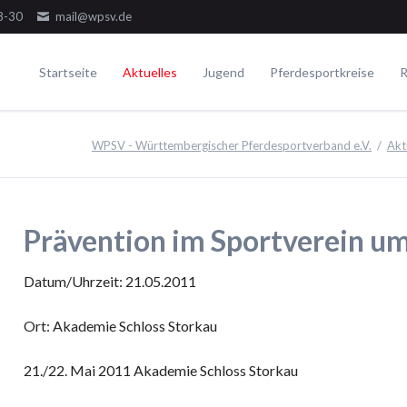
8-30
mail@wpsv.de
Startseite
Aktuelles
Jugend
Pferdesportkreise
R
Die Gremien
Turniere
Voltigieren
Ausbildung
WPSV - Württembergischer Pferdesportverband e.V.
Akt
Dressur
Der Ausschuss
Juniorensichtungsturnier
Voltigieren Einzel
Springen
Der Jugendausschuss
Fördergruppenturnier
Voltigieren Doppel
ielseitigkeit
Die Delegierten
Württembergische Meisterschaften
Voltigieren Gruppen
Prävention im Sportverein u
WPSV-Allroundreiter-Cup
WPSV-Pferdefestival Blaubeuren
Datum/Uhrzeit: 21.05.2011
WPSV-Schulpferdecup
Ort: Akademie Schloss Storkau
Umwelt
21./22. Mai 2011 Akademie Schloss Storkau