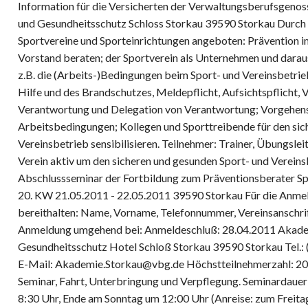
Information für die Versicherten der Verwaltungsberufsgenos
und Gesundheitsschutz Schloss Storkau 39590 Storkau Durch 
Sportvereine und Sporteinrichtungen angeboten: Prävention 
Vorstand beraten; der Sportverein als Unternehmen und daraus
z.B. die (Arbeits-)Bedingungen beim Sport- und Vereinsbetrieb
Hilfe und des Brandschutzes, Meldepflicht, Aufsichtspflicht, V
Verantwortung und Delegation von Verantwortung; Vorgehensw
Arbeitsbedingungen; Kollegen und Sporttreibende für den sic
Vereinsbetrieb sensibilisieren. Teilnehmer: Trainer, Übungslei
Verein aktiv um den sicheren und gesunden Sport- und Verein
Abschlussseminar der Fortbildung zum Präventionsberater Sp
20. KW 21.05.2011 - 22.05.2011 39590 Storkau Für die Anm
bereithalten: Name, Vorname, Telefonnummer, Vereinsanschr
Anmeldung umgehend bei: Anmeldeschluß: 28.04.2011 Akademi
Gesundheitsschutz Hotel Schloß Storkau 39590 Storkau Tel.: 
E-Mail: Akademie.Storkau@vbg.de Höchstteilnehmerzahl: 20 K
Seminar, Fahrt, Unterbringung und Verpflegung. Seminardau
8:30 Uhr, Ende am Sonntag um 12:00 Uhr (Anreise: zum Freit