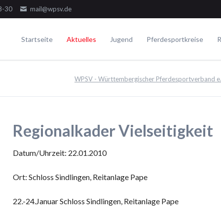
8-30
mail@wpsv.de
Startseite
Aktuelles
Jugend
Pferdesportkreise
R
Die Gremien
Turniere
Voltigieren
Ausbildung
WPSV - Württembergischer Pferdesportverband e.
Dressur
Der Ausschuss
Juniorensichtungsturnier
Voltigieren Einzel
Springen
Der Jugendausschuss
Fördergruppenturnier
Voltigieren Doppel
ielseitigkeit
Die Delegierten
Württembergische Meisterschaften
Voltigieren Gruppen
Regionalkader Vielseitigkeit
WPSV-Allroundreiter-Cup
WPSV-Pferdefestival Blaubeuren
Datum/Uhrzeit: 22.01.2010
WPSV-Schulpferdecup
Ort: Schloss Sindlingen, Reitanlage Pape
Umwelt
22.-24.Januar Schloss Sindlingen, Reitanlage Pape