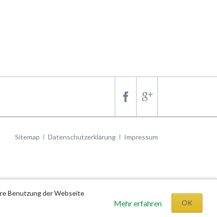
Navigation
Sitemap
Datenschutzerklärung
Impressum
überspringen
tere Benutzung der Webseite
Mehr erfahren
OK