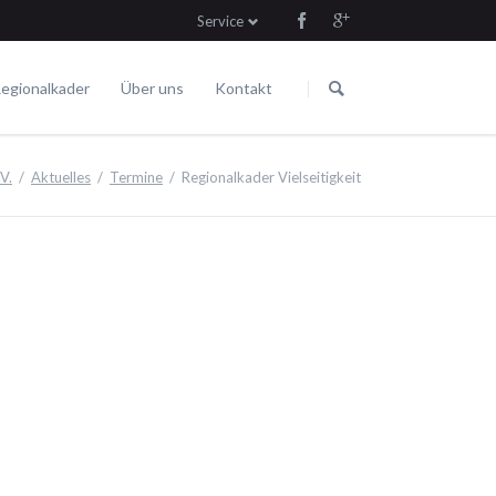
Service
Navigation
Navigation
überspringen
überspringen
egionalkader
Über uns
Kontakt
Die Satzung
Fahren
Termine
V.
Aktuelles
Termine
Regionalkader Vielseitigkeit