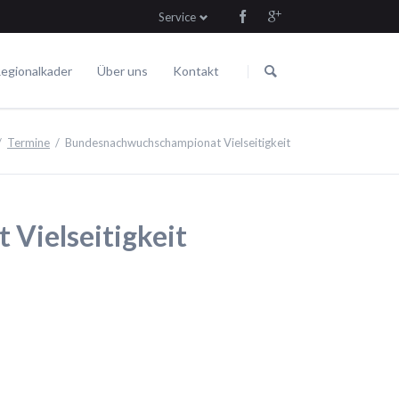
Service
Navigation
Navigation
überspringen
überspringen
egionalkader
Über uns
Kontakt
Die Satzung
Fahren
Termine
Termine
Bundesnachwuchschampionat Vielseitigkeit
Vielseitigkeit