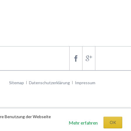
Navigation
Sitemap
Datenschutzerklärung
Impressum
überspringen
tere Benutzung der Webseite
Mehr erfahren
OK