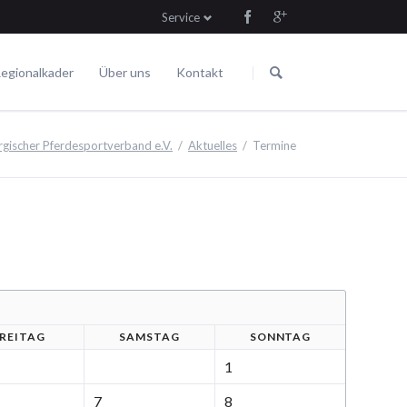
Service
Navigation
Navigation
überspringen
überspringen
egionalkader
Über uns
Kontakt
Die Satzung
Fahren
Termine
ischer Pferdesportverband e.V.
Aktuelles
Termine
R
EITAG
SA
MSTAG
SO
NNTAG
1
7
8