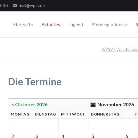
8-30
mail@wpsv.de
Startseite
Aktuelles
Jugend
Pferdesportkreise
R
Die Gremien
Turniere
Voltigieren
Ausbildung
WPSV - Württemberg
Dressur
Der Ausschuss
Juniorensichtungsturnier
Voltigieren Einzel
Springen
Der Jugendausschuss
Fördergruppenturnier
Voltigieren Doppel
ielseitigkeit
Die Delegierten
Württembergische Meisterschaften
Voltigieren Gruppen
Die Termine
WPSV-Allroundreiter-Cup
WPSV-Pferdefestival Blaubeuren
WPSV-Schulpferdecup
< Oktober 2026
November 2026
MO
NTAG
DI
ENSTAG
MI
TTWOCH
DO
NNERSTAG
F
Umwelt
2
3
4
5
6