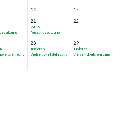
14
15
21
22
WPSV-
usssitzung
Ausschusssitzung
28
29
n-
Junioren-
Junioren-
tigkeitslehrgang
Vielseitigkeitslehrgang
Vielseitigkeitslehrgang