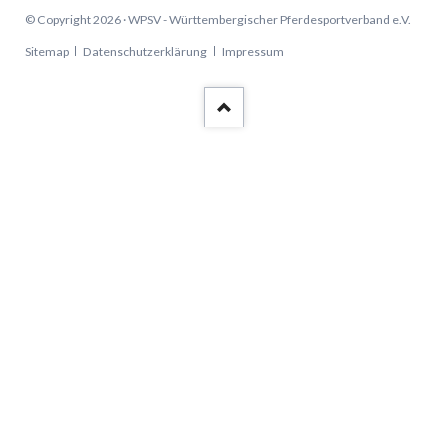
© Copyright 2026 · WPSV - Württembergischer Pferdesportverband e.V.
Navigation
Sitemap
Datenschutzerklärung
Impressum
überspringen