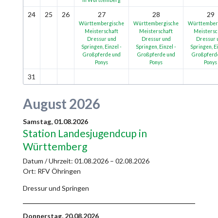
24
25
26
27
28
29
Württembergische
Württembergische
Württember
Meisterschaft
Meisterschaft
Meistersc
Dressur und
Dressur und
Dressur 
Springen, Einzel -
Springen, Einzel -
Springen, Ei
Großpferde und
Großpferde und
Großpferd
Ponys
Ponys
Ponys
31
August 2026
Samstag,
01.08.2026
Station Landesjugendcup in
Württemberg
Datum / Uhrzeit:
01.08.2026 – 02.08.2026
Ort: RFV Öhringen
Dressur und Springen
Donnerstag,
20.08.2026