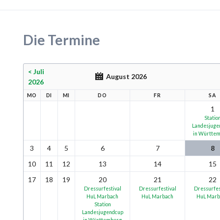
Die Termine
< Juli
August 2026
2026
MO
DI
MI
DO
FR
SA
1
Statio
Landesjuge
in Württe
3
4
5
6
7
8
10
11
12
13
14
15
17
18
19
20
21
22
Dressurfestival
Dressurfestival
Dressurfes
HuL Marbach
HuL Marbach
HuL Marb
Station
Landesjugendcup
in Württemberg