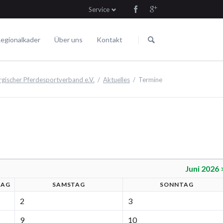
Service
Navigation
Navigation
überspringen
überspringen
egionalkader
Über uns
Kontakt
Die Satzung
Fahren
Termine
ischer Pferdesportverband e.V.
Aktuelles
Termine
Juni 2026 
TAG
SA
MSTAG
SO
NNTAG
2
3
9
10