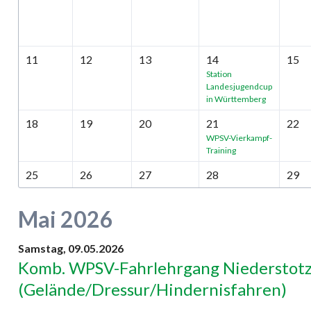
11
12
13
14
15
Station
Landesjugendcup
in Württemberg
18
19
20
21
22
WPSV-Vierkampf-
Training
25
26
27
28
29
Mai 2026
Samstag,
09.05.2026
Komb. WPSV-Fahrlehrgang Niederstot
(Gelände/Dressur/Hindernisfahren)