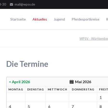
8-30
mail@wpsv.de
Startseite
Aktuelles
Jugend
Pferdesportkreise
R
Die Gremien
Turniere
Voltigieren
Ausbildung
WPSV - Württemberg
Dressur
Der Ausschuss
Juniorensichtungsturnier
Voltigieren Einzel
Springen
Der Jugendausschuss
Fördergruppenturnier
Voltigieren Doppel
ielseitigkeit
Die Delegierten
Württembergische Meisterschaften
Voltigieren Gruppen
Die Termine
WPSV-Allroundreiter-Cup
WPSV-Pferdefestival Blaubeuren
WPSV-Schulpferdecup
< April 2026
Mai 2026
MO
NTAG
DI
ENSTAG
MI
TTWOCH
DO
NNERSTAG
FR
EI
Umwelt
1
4
5
6
7
8