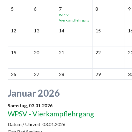
5
6
7
8
9
WPSV -
Vierkampflehrgang
12
13
14
15
1
19
20
21
22
2
26
27
28
29
3
Januar 2026
Samstag,
03.01.2026
WPSV - Vierkampflehrgang
Datum / Uhrzeit:
03.01.2026
Ort: Bad Saulgau