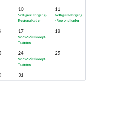
10
11
Voltigierlehrgang -
Voltigierlehrgang
Regionalkader
- Regionalkader
6
17
18
WPSV-Vierkampf-
Training
3
24
25
WPSV-Vierkampf-
Training
0
31