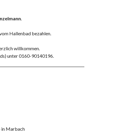
inzelmann
.
e vom Hallenbad bezahlen.
erzlich willkommen.
ds) unter 0160-90140196.
e in Marbach