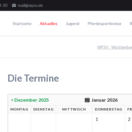
8-30
mail@wpsv.de
Startseite
Aktuelles
Jugend
Pferdesportkreise
R
Die Gremien
Turniere
Voltigieren
Ausbildung
WPSV - Württemberg
Dressur
Der Ausschuss
Juniorensichtungsturnier
Voltigieren Einzel
Springen
Der Jugendausschuss
Fördergruppenturnier
Voltigieren Doppel
ielseitigkeit
Die Delegierten
Württembergische Meisterschaften
Voltigieren Gruppen
Die Termine
WPSV-Allroundreiter-Cup
WPSV-Pferdefestival Blaubeuren
WPSV-Schulpferdecup
< Dezember 2025
Januar 2026
MO
NTAG
DI
ENSTAG
MI
TTWOCH
DO
NNERSTAG
F
Umwelt
1
2