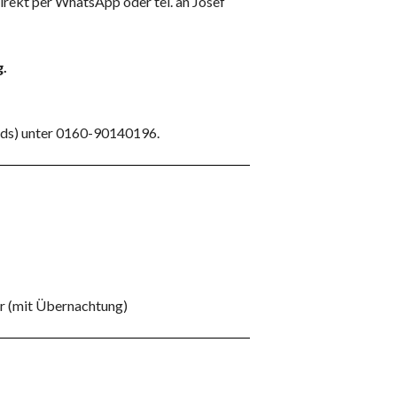
rekt per WhatsApp oder tel. an Josef
g.
ds) unter 0160-90140196.
er (mit Übernachtung)