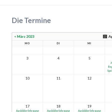
Die Termine
< März 2023
Ap
MO
DI
MI
3
4
5
J
Reg
Spr
10
11
12
17
18
19
Ausbilderlehrgang
Ausbilderlehrgang
Ausbilderlehrgang