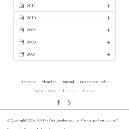
2011
2010
2009
2008
2007
Navigation
Startseite
Aktuelles
Jugend
Pferdesportkreise
überspringen
Regionalkader
Über uns
Kontakt
© Copyright 2026 · WPSV - Württembergischer Pferdesportverband e.V.
Navigation