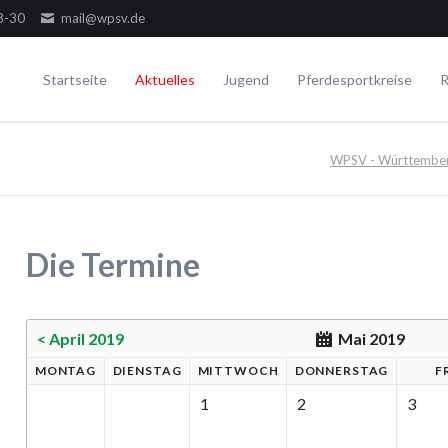
8-30
mail@wpsv.de
Startseite
Aktuelles
Jugend
Pferdesportkreise
R
Die Gremien
Turniere
Voltigieren
Ausbildung
WPSV - Württemberg
Dressur
Der Ausschuss
Juniorensichtungsturnier
Voltigieren Einzel
Springen
Der Jugendausschuss
Fördergruppenturnier
Voltigieren Doppel
ielseitigkeit
Die Delegierten
Württembergische Meisterschaften
Voltigieren Gruppen
Die Termine
WPSV-Allroundreiter-Cup
WPSV-Pferdefestival Blaubeuren
WPSV-Schulpferdecup
< April 2019
Mai 2019
MO
NTAG
DI
ENSTAG
MI
TTWOCH
DO
NNERSTAG
F
Umwelt
1
2
3