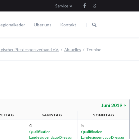
Service
Navigation
Navigation
überspringen
überspringen
egionalkader
Über uns
Kontakt
Die Satzung
Fahren
Termine
ischer Pferdesportverband e.V.
Aktuelles
Termine
Juni 2019 >
R
EITAG
SA
MSTAG
SO
NNTAG
4
5
Qualifikation
Qualifikation
Landesjugendcup Dressur
Landesjugendcup Dressur