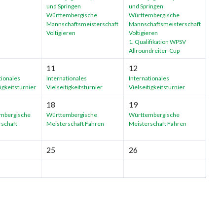
und Springen
und Springen
Württembergische
Württembergische
Mannschaftsmeisterschaft
Mannschaftsmeisterschaft
Voltigieren
Voltigieren
1. Qualifikation WPSV
Allroundreiter-Cup
11
12
tionales
Internationales
Internationales
tigkeitsturnier
Vielseitigkeitsturnier
Vielseitigkeitsturnier
18
19
mbergische
Württembergische
Württembergische
schaft
Meisterschaft Fahren
Meisterschaft Fahren
25
26