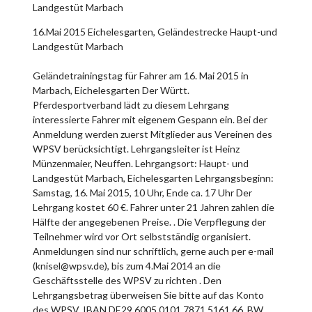
Landgestüt Marbach
16.Mai 2015 Eichelesgarten, Geländestrecke Haupt-und
Landgestüt Marbach
Geländetrainingstag für Fahrer am 16. Mai 2015 in
Marbach, Eichelesgarten Der Württ.
Pferdesportverband lädt zu diesem Lehrgang
interessierte Fahrer mit eigenem Gespann ein. Bei der
Anmeldung werden zuerst Mitglieder aus Vereinen des
WPSV berücksichtigt. Lehrgangsleiter ist Heinz
Münzenmaier, Neuffen. Lehrgangsort: Haupt- und
Landgestüt Marbach, Eichelesgarten Lehrgangsbeginn:
Samstag, 16. Mai 2015, 10 Uhr, Ende ca. 17 Uhr Der
Lehrgang kostet 60 €. Fahrer unter 21 Jahren zahlen die
Hälfte der angegebenen Preise. . Die Verpflegung der
Teilnehmer wird vor Ort selbstständig organisiert.
Anmeldungen sind nur schriftlich, gerne auch per e-mail
(knisel@wpsv.de), bis zum 4.Mai 2014 an die
Geschäftsstelle des WPSV zu richten . Den
Lehrgangsbetrag überweisen Sie bitte auf das Konto
des WPSV, IBAN DE29 6005 0101 7871 5161 66, BW