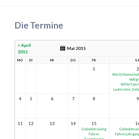
Die Termine
< April
Mai 2015
2015
MO
DI
MI
DO
FR
S
1
2
Württ.Mannschaf
Voltig
WPSV Fahrl
Lauterstein ,Zeit
4
5
6
7
8
9
11
12
13
14
15
1
Geländetraining
Geländetrain
Fahrer,
Fahrer,Lehrgang
Zusatztermin