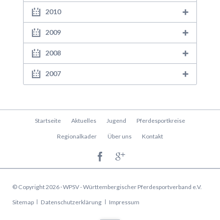
2010
2009
2008
2007
Navigation
Startseite
Aktuelles
Jugend
Pferdesportkreise
überspringen
Regionalkader
Über uns
Kontakt
© Copyright 2026 · WPSV - Württembergischer Pferdesportverband e.V.
Navigation
Sitemap
Datenschutzerklärung
Impressum
überspringen