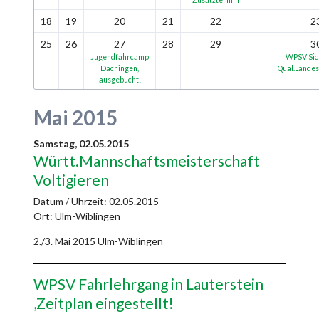
18
19
20
21
22
2
25
26
27
28
29
3
Jugendfahrcamp
WPSV Sich
Dächingen,
Qual.Lande
ausgebucht!
Mai 2015
Samstag,
02.05.2015
Württ.Mannschaftsmeisterschaft
Voltigieren
Datum / Uhrzeit:
02.05.2015
Ort: Ulm-Wiblingen
2./3. Mai 2015 Ulm-Wiblingen
WPSV Fahrlehrgang in Lauterstein
,Zeitplan eingestellt!