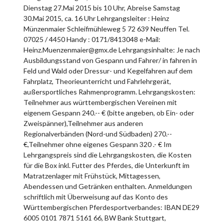
Dienstag 27.Mai 2015 bis 10 Uhr, Abreise Samstag
30.Mai 2015, ca. 16 Uhr Lehrgangsleiter : Heinz
Münzenmaier Schleifmühleweg 5 72 639 Neuffen Tel.
07025 / 4450 Handy : 0171/8413048 e-Mail:
Heinz.Muenzenmaier@gmx.de Lehrgangsinhalte: Je nach
Ausbildungsstand von Gespann und Fahrer/ in fahren in
Feld und Wald oder Dressur- und Kegelfahren auf dem
Fahrplatz, Theorieunterricht und Fahrlehrgerät,
außersportliches Rahmenprogramm. Lehrgangskosten:
Teilnehmer aus württembergischen Vereinen mit
eigenem Gespann 240.-- € (bitte angeben, ob Ein- oder
Zweispänner),Teilnehmer aus anderen
Regionalverbänden (Nord-und Südbaden) 270.--
€,Teilnehmer ohne eigenes Gespann 320 .- € Im
Lehrgangspreis sind die Lehrgangskosten, die Kosten
für die Box inkl. Futter des Pferdes, die Unterkunft im
Matratzenlager mit Frühstück, Mittagessen,
Abendessen und Getränken enthalten. Anmeldungen
schriftlich mit Überweisung auf das Konto des
Württembergischen Pferdesportverbandes: IBAN DE29
6005 0101 7871 5161 66, BW Bank Stuttgart,