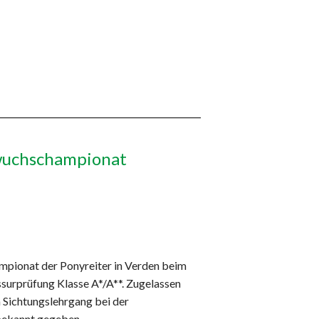
hwuchschampionat
mpionat der Ponyreiter in Verden beim
ssurprüfung Klasse A*/A**. Zugelassen
 Sichtungslehrgang bei der
 bekannt gegeben.