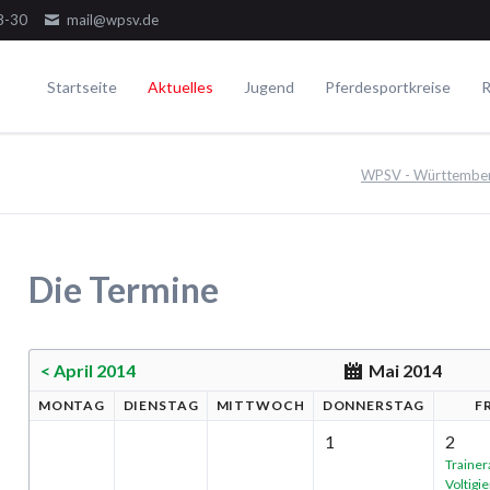
8-30
mail@wpsv.de
Startseite
Aktuelles
Jugend
Pferdesportkreise
R
Die Gremien
Turniere
Voltigieren
Ausbildung
WPSV - Württemberg
Dressur
Der Ausschuss
Juniorensichtungsturnier
Voltigieren Einzel
Springen
Der Jugendausschuss
Fördergruppenturnier
Voltigieren Doppel
ielseitigkeit
Die Delegierten
Württembergische Meisterschaften
Voltigieren Gruppen
Die Termine
WPSV-Allroundreiter-Cup
WPSV-Pferdefestival Blaubeuren
WPSV-Schulpferdecup
< April 2014
Mai 2014
MO
NTAG
DI
ENSTAG
MI
TTWOCH
DO
NNERSTAG
F
Umwelt
1
2
Trainer
Voltigi