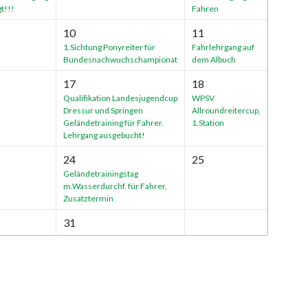
t!!!
Fahren
10
11
1.Sichtung Ponyreiter für
Fahrlehrgang auf
Bundesnachwuchschampionat
dem Albuch
17
18
Qualifikation Landesjugendcup
WPSV
Dressur und Springen
Allroundreitercup,
Geländetraining für Fahrer.
1.Station
Lehrgang ausgebucht!
24
25
Geländetrainingstag
m.Wasserdurchf. für Fahrer,
Zusatztermin
31