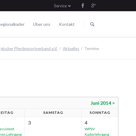
Service
Navigation
Navigation
überspringen
überspringen
egionalkader
Über uns
Kontakt
Die Satzung
Fahren
Termine
ischer Pferdesportverband e.V.
Aktuelles
Termine
Juni 2014 >
R
EITAG
SA
MSTAG
SO
NNTAG
3
4
assistent
WPSV
eren,Lehrgang
Kaderlehrgang