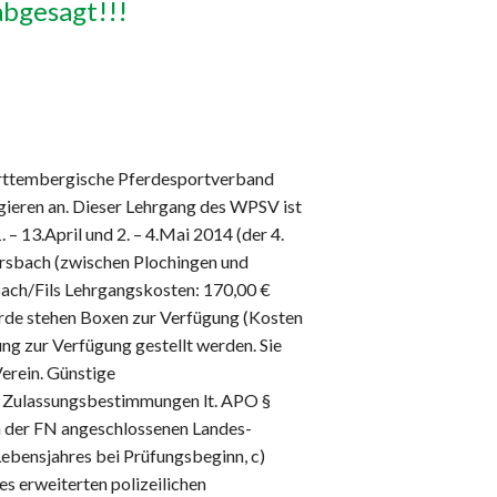
abgesagt!!!
ürttembergische Pferdesportverband
gieren an. Dieser Lehrgang des WPSV ist
– 13.April und 2. – 4.Mai 2014 (der 4.
ersbach (zwischen Plochingen und
bach/Fils Lehrgangskosten: 170,00 €
erde stehen Boxen zur Verfügung (Kosten
ng zur Verfügung gestellt werden. Sie
Verein. Günstige
. Zulassungsbestimmungen lt. APO §
em der FN angeschlossenen Landes-
ebensjahres bei Prüfungsbeginn, c)
s erweiterten polizeilichen