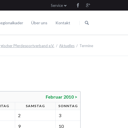
Service
Navigation
Navigation
überspringen
überspringen
egionalkader
Über uns
Kontakt
Die Satzung
Fahren
Termine
ischer Pferdesportverband e.V.
Aktuelles
Termine
Februar 2010 >
ITAG
SA
MSTAG
SO
NNTAG
2
3
9
10