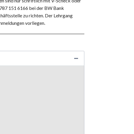
n sind nur schriftlich mit V-Scheck oder
 787 151 6166 bei der BW Bank
häftsstelle zu richten. Der Lehrgang
Anmeldungen vorliegen.