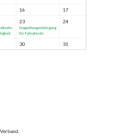
16
17
23
24
alkader
Doppellongenlehrgang
tigkeit
für Fahrpferde
30
31
 Verband.