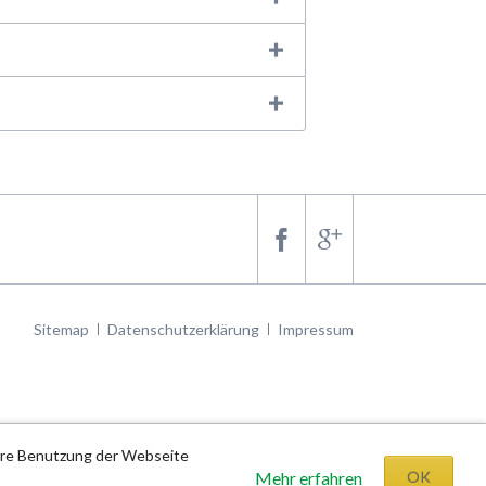
Navigation
Sitemap
Datenschutzerklärung
Impressum
überspringen
tere Benutzung der Webseite
Mehr erfahren
OK