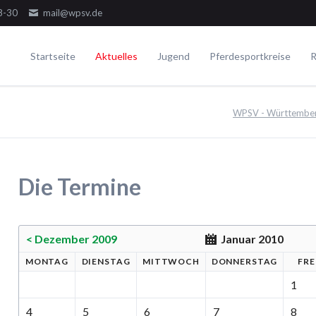
8-30
mail@wpsv.de
Startseite
Aktuelles
Jugend
Pferdesportkreise
R
Die Gremien
Turniere
Voltigieren
Ausbildung
WPSV - Württemberg
Dressur
Der Ausschuss
Juniorensichtungsturnier
Voltigieren Einzel
Springen
Der Jugendausschuss
Fördergruppenturnier
Voltigieren Doppel
ielseitigkeit
Die Delegierten
Württembergische Meisterschaften
Voltigieren Gruppen
Die Termine
WPSV-Allroundreiter-Cup
WPSV-Pferdefestival Blaubeuren
WPSV-Schulpferdecup
< Dezember 2009
Januar 2010
MO
NTAG
DI
ENSTAG
MI
TTWOCH
DO
NNERSTAG
FR
E
Umwelt
1
4
5
6
7
8