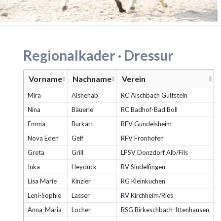
Regionalkader · Dressur
Vorname
Nachname
Verein
Mira
Alshehab
RC Aischbach Gültstein
Nina
Bäuerle
RC Badhof-Bad Boll
Emma
Burkart
RFV Gundelsheim
Nova Eden
Gelf
RFV Fronhofen
Greta
Grill
LPSV Donzdorf Alb/Fils
Inka
Heyduck
RV Sindelfingen
Lisa Marie
Kinzler
RG Kleinkuchen
Leni-Sophie
Lasser
RV Kirchheim/Ries
Anna-Maria
Locher
RSG Birkeschbach-Ittenhausen