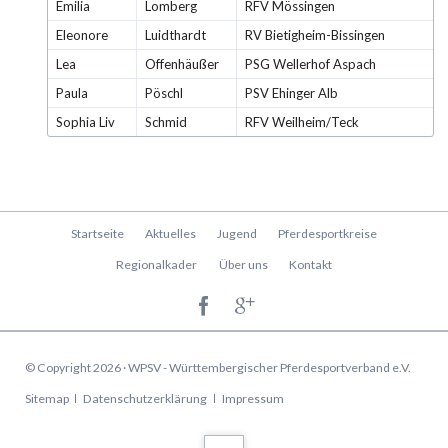
Emilia
Lomberg
RFV Mössingen
Eleonore
Luidthardt
RV Bietigheim-Bissingen
Lea
Offenhäußer
PSG Wellerhof Aspach
Paula
Pöschl
PSV Ehinger Alb
Sophia Liv
Schmid
RFV Weilheim/Teck
Navigation
Startseite
Aktuelles
Jugend
Pferdesportkreise
überspringen
Regionalkader
Über uns
Kontakt
© Copyright 2026 · WPSV - Württembergischer Pferdesportverband e.V.
Navigation
Sitemap
Datenschutzerklärung
Impressum
überspringen