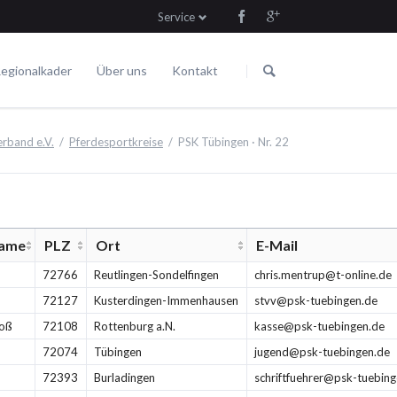
Service
Navigation
Navigation
überspringen
überspringen
egionalkader
Über uns
Kontakt
Die Satzung
Fahren
Termine
rband e.V.
Pferdesportkreise
PSK Tübingen · Nr. 22
ame
PLZ
Ort
E-Mail
72766
Reutlingen-Sondelfingen
chris.mentrup@t-online.de
72127
Kusterdingen-Immenhausen
stvv@psk-tuebingen.de
roß
72108
Rottenburg a.N.
kasse@psk-tuebingen.de
72074
Tübingen
jugend@psk-tuebingen.de
72393
Burladingen
schriftfuehrer@psk-tuebin