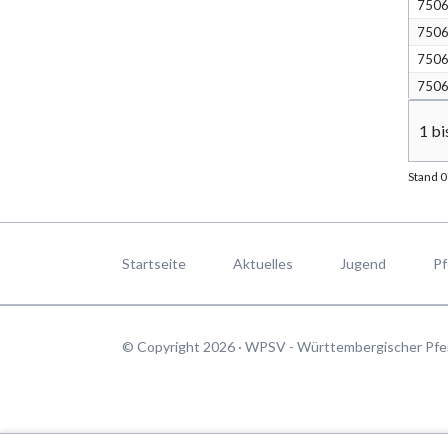
750
750
750
750
1 bi
Stand 
Navigation
überspringen
Startseite
Aktuelles
Jugend
Pf
© Copyright 2026 · WPSV - Württembergischer Pfe