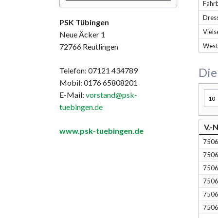
Fahr
Dress
PSK Tübingen
Viels
Neue Äcker 1
72766 Reutlingen
West
Die
Telefon: 07121 434789
Mobil: 0176 65808201
E-Mail:
vorstand@psk-
tuebingen.de
V.-N
www.psk-tuebingen.de
750
750
750
750
750
750