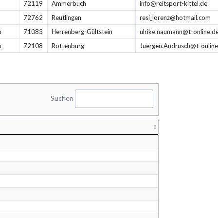
72119
Ammerbuch
info@reitsport-kittel.de
72762
Reutlingen
resi_lorenz@hotmail.com
n
71083
Herrenberg-Gültstein
ulrike.naumann@t-online.d
h
72108
Rottenburg
Juergen.Andrusch@t-online
Suchen