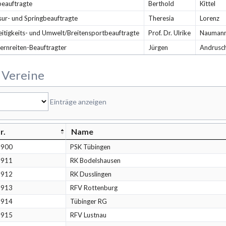
beauftragte
Berthold
Kittel
ur- und Springbeauftragte
Theresia
Lorenz
eitigkeits- und Umwelt/Breitensportbeauftragte
Prof. Dr. Ulrike
Nauman
ernreiten-Beauftragter
Jürgen
Andrusc
 Vereine
Einträge anzeigen
r.
Name
6900
PSK Tübingen
6911
RK Bodelshausen
6912
RK Dusslingen
6913
RFV Rottenburg
6914
Tübinger RG
6915
RFV Lustnau