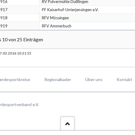
6916
RV Pulvermühle Dußlingen
6917
PF Kaiserhof-Unterjensingen e.V.
6918
RFV Mössingen
6919
RFV Ammerbuch
s 10 von 25 Einträgen
07.03.2016 10:31:55
erdesportkreise
Regionalkader
Über uns
Kontakt
rdesportverband e.V.