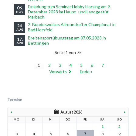
Einladung zum Seminar Hobby Horsing am 9.
06.
Dezember 2023 im Haupt- und Landgestüt
NOV
Marbach
2. Bundesweites Allroundreiter Championat in
24.
Bad Hersfeld
AUG
Breitensportübungstag am 07.05.2023 in
17.
Bettringen
APR
Seite 1 von 75
1
2
3
4
5
6
7
Vorwärts
Ende »
Termine
<
August 2026
>
MO
DI
MI
DO
FR
SA
SO
1
2
3
4
5
6
7
8
9