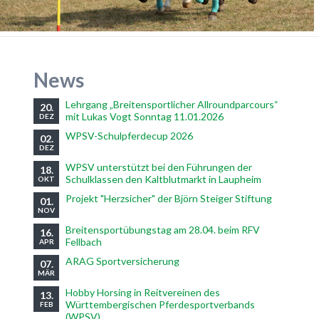
News
Lehrgang „Breitensportlicher Allroundparcours“
20.
mit Lukas Vogt Sonntag 11.01.2026
DEZ
WPSV-Schulpferdecup 2026
02.
DEZ
WPSV unterstützt bei den Führungen der
18.
Schulklassen den Kaltblutmarkt in Laupheim
OKT
Projekt "Herzsicher" der Björn Steiger Stiftung
01.
NOV
Breitensportübungstag am 28.04. beim RFV
16.
Fellbach
APR
ARAG Sportversicherung
07.
MÄR
Hobby Horsing in Reitvereinen des
13.
Württembergischen Pferdesportverbands
FEB
(WPSV)