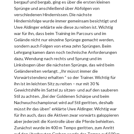
bergauf und bergab, ging es über die ersten kleinen
Sprünge und anschließend über Abfolgen von
verschiedenen Hindernissen. Die nächste
Hindernisfolge wurde immer gemeinsam besichtigt und
Uwe Aldinger erklärte wie diese zu reiten ist. Wichtig
war für ihn, dass beim Training im Parcours und im
Gelände nicht nur einzelne Sprünge gemacht werden,
sondern auch Folgen von etwa zehn Sprüngen. Beim
Lehrgang kamen dann noch technische Anforderungen
dazu, Wendung nach rechts und Sprung und im
Linksbogen über die nächsten Sprünge, das wird beim
Geländereiten verlangt. „Ihr müsst immer die
Vorwärtstendenz erhalten “ so der Trainer. Wichtig für
ihn ist im leichten Sitz zu reiten – nur mit 30 %
Gewichtshilfe im Sattel zu sitzen- und auf den sauberen
Stil zu achten. „Bei der Goldenen Schärpe und beim
Nachwuchschampionat wird auf Stil geritten, deshalb
müsst ihr das üben“ erklärte Uwe Aldinger. Wichtig war
für ihn auch, dass die Aktiven zwar vorwärts galoppieren
aber jederzeit die Kontrolle über die Pferde behielten.
Zunächst wurde im 400 m Tempo geritten, zum Anritt
auf den überbauten Graben wurde das Tempo auf 500 m