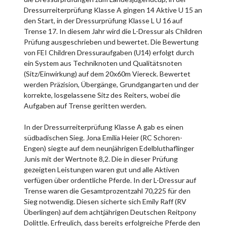
Dressurreiterprüfung Klasse A gingen 14 Aktive U 15 an
den Start, in der Dressurprüfung Klasse L U 16 auf
Trense 17. In diesem Jahr wird die L-Dressur als Children
Prüfung ausgeschrieben und bewertet. Die Bewertung
von FEI Children Dressuraufgaben (U14) erfolgt durch
ein System aus Techniknoten und Qualitätsnoten
(Sitz/Einwirkung) auf dem 20x60m Viereck. Bewertet
werden Präzision, Übergänge, Grundgangarten und der
korrekte, losgelassene Sitz des Reiters, wobei die
Aufgaben auf Trense geritten werden.
In der Dressurreiterprüfung Klasse A gab es einen
südbadischen Sieg. Jona Emilia Heier (RC Schoren-
Engen) siegte auf dem neunjährigen Edelbluthaflinger
Junis mit der Wertnote 8,2. Die in dieser Prüfung
gezeigten Leistungen waren gut und alle Aktiven
verfügen über ordentliche Pferde. In der L-Dressur auf
Trense waren die Gesamtprozentzahl 70,225 für den
Sieg notwendig. Diesen sicherte sich Emily Raff (RV
Überlingen) auf dem achtjährigen Deutschen Reitpony
Dolittle. Erfreulich, dass bereits erfolgreiche Pferde den