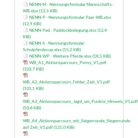
NENN-M - Nennungsformular Mannschafts-
WB.xlsx
(13,3 KiB)
NENN-P - Nennungsformular Paar-WB.xlsx
(12,9 KiB)
NENN-Pad - Paddockbelegung.xlsx
(12,4
KiB)
NENN-S - Nennungsformular
Schulpferdecup.xlsx
(15,2 KiB)
NENN-WP - Weitere Pferde.xlsx
(18,5 KiB)
WB_A1_Aktionsparcours_Ponys_V1.pdf
(103,7 KiB)
WB_A2_Aktionsparcours_Fehler_Zeit_V1.pdf
(101,1 KiB)
WB_A3_Aktionsparcours_Jagd_um_Punkte_Hinweis_V1.pdf
(50,6 KiB)
WB_A4_Aktionsparcours_mit_Siegerrunde_Siegerrunde
auf Zeit_V1.pdf
(125,0 KiB)