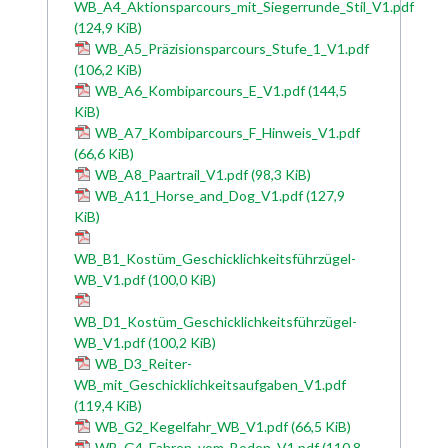
WB_A4_Aktionsparcours_mit_Siegerrunde_Stil_V1.pdf
(124,9 KiB)
WB_A5_Präzisionsparcours_Stufe_1_V1.pdf
(106,2 KiB)
WB_A6_Kombiparcours_E_V1.pdf
(144,5
KiB)
WB_A7_Kombiparcours_F_Hinweis_V1.pdf
(66,6 KiB)
WB_A8_Paartrail_V1.pdf
(98,3 KiB)
WB_A11_Horse_and_Dog_V1.pdf
(127,9
KiB)
WB_B1_Kostüm_Geschicklichkeitsführzügel-
WB_V1.pdf
(100,0 KiB)
WB_D1_Kostüm_Geschicklichkeitsführzügel-
WB_V1.pdf
(100,2 KiB)
WB_D3_Reiter-
WB_mit_Geschicklichkeitsaufgaben_V1.pdf
(119,4 KiB)
WB_G2_Kegelfahr_WB_V1.pdf
(66,5 KiB)
WB_G4_Fahren_vom_Boden_V1.pdf
(110,8