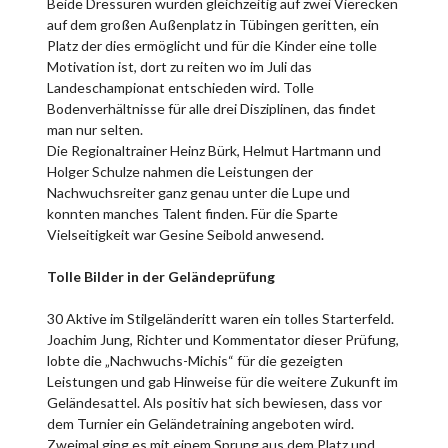
Beide Dressuren wurden gleichzeitig auf zwei Vierecken
auf dem großen Außenplatz in Tübingen geritten, ein
Platz der dies ermöglicht und für die Kinder eine tolle
Motivation ist, dort zu reiten wo im Juli das
Landeschampionat entschieden wird. Tolle
Bodenverhältnisse für alle drei Disziplinen, das findet
man nur selten.
Die Regionaltrainer Heinz Bürk, Helmut Hartmann und
Holger Schulze nahmen die Leistungen der
Nachwuchsreiter ganz genau unter die Lupe und
konnten manches Talent finden. Für die Sparte
Vielseitigkeit war Gesine Seibold anwesend.
Tolle Bilder in der Geländeprüfung
30 Aktive im Stilgeländeritt waren ein tolles Starterfeld.
Joachim Jung, Richter und Kommentator dieser Prüfung,
lobte die „Nachwuchs-Michis“ für die gezeigten
Leistungen und gab Hinweise für die weitere Zukunft im
Geländesattel. Als positiv hat sich bewiesen, dass vor
dem Turnier ein Geländetraining angeboten wird.
Zweimal ging es mit einem Sprung aus dem Platz und