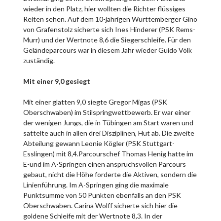
wieder in den Platz, hier wollten die Richter flüssiges
Reiten sehen. Auf dem 10-jährigen Württemberger Gino
von Grafenstolz sicherte sich Ines Hinderer (PSK Rems-
Murr) und der Wertnote 8,6 die Siegerschleife. Für den
Geländeparcours war in diesem Jahr wieder Guido Völk
zuständig.
Mit einer 9,0 gesiegt
Mit einer glatten 9,0 siegte Gregor Migas (PSK
Oberschwaben) im Stilspringwettbewerb. Er war einer
der wenigen Jungs, die in Tübingen am Start waren und
sattelte auch in allen drei Disziplinen, Hut ab. Die zweite
Abteilung gewann Leonie Kögler (PSK Stuttgart-
Esslingen) mit 8,4.Parcourschef Thomas Henig hatte im
E-und im A-Springen einen anspruchsvollen Parcours
gebaut, nicht die Höhe forderte die Aktiven, sondern die
Linienführung. Im A-Springen ging die maximale
Punktsumme von 50 Punkten ebenfalls an den PSK
Oberschwaben. Carina Wolff sicherte sich hier die
goldene Schleife mit der Wertnote 8,3. In der