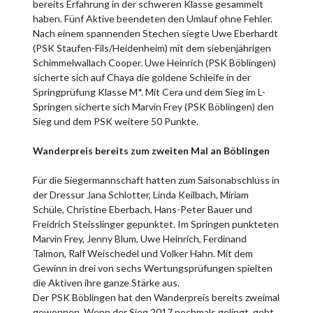
bereits Erfahrung in der schweren Klasse gesammelt
haben. Fünf Aktive beendeten den Umlauf ohne Fehler.
Nach einem spannenden Stechen siegte Uwe Eberhardt
(PSK Staufen-Fils/Heidenheim) mit dem siebenjährigen
Schimmelwallach Cooper. Uwe Heinrich (PSK Böblingen)
sicherte sich auf Chaya die goldene Schleife in der
Springprüfung Klasse M*. Mit Cera und dem Sieg im L-
Springen sicherte sich Marvin Frey (PSK Böblingen) den
Sieg und dem PSK weitere 50 Punkte.
Wanderpreis bereits zum zweiten Mal an Böblingen
Für die Siegermannschaft hatten zum Saisonabschluss in
der Dressur Jana Schlotter, Linda Keilbach, Miriam
Schüle, Christine Eberbach, Hans-Peter Bauer und
Freidrich Steisslinger gepunktet. Im Springen punkteten
Marvin Frey, Jenny Blum, Uwe Heinrich, Ferdinand
Talmon, Ralf Weischedel und Volker Hahn. Mit dem
Gewinn in drei von sechs Wertungsprüfungen spielten
die Aktiven ihre ganze Stärke aus.
Der PSK Böblingen hat den Wanderpreis bereits zweimal
gewonnen. Wenn der Sieg 2017 nochmals gelingt, geht