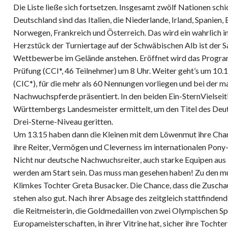
Die Liste ließe sich fortsetzen. Insgesamt zwölf Nationen sc
Deutschland sind das Italien, die Niederlande, Irland, Spanien,
Norwegen, Frankreich und Österreich. Das wird ein wahrlich i
Herzstück der Turniertage auf der Schwäbischen Alb ist der 
Wettbewerbe im Gelände anstehen. Eröffnet wird das Program
Prüfung (CCI*, 46 Teilnehmer) um 8 Uhr. Weiter geht’s um 10.
(CIC*), für die mehr als 60 Nennungen vorliegen und bei der ma
Nachwuchspferde präsentiert. In den beiden Ein-SternVielsei
Württembergs Landesmeister ermittelt, um den Titel des Deu
Drei-Sterne-Niveau geritten.
Um 13.15 haben dann die Kleinen mit dem Löwenmut ihre Chan
ihre Reiter, Vermögen und Cleverness im internationalen Pony
Nicht nur deutsche Nachwuchsreiter, auch starke Equipen aus 
werden am Start sein. Das muss man gesehen haben! Zu den mu
Klimkes Tochter Greta Busacker. Die Chance, dass die Zuschau
stehen also gut. Nach ihrer Absage des zeitgleich stattfinden
die Reitmeisterin, die Goldmedaillen von zwei Olympischen Sp
Europameisterschaften, in ihrer Vitrine hat, sicher ihre Tocht