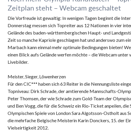
Zeitplan steht – Webcam geschaltet
Die Vorfreude ist gewaltig: In wenigen Tagen beginnt die Inte
Donnerstag messen sich Topreiter aus 12 Nationen in vier in
Gelände des baden-württembergischen Haupt- und Landgestüt
Zeit so manche Kapriole geschlagen hat und anderswo zum eine
Marbach kann einmal mehr optimale Bedingungen bieten! Wer
einen Blick aufs Gelände werfen möchte – die Webcam unter 
Livebilder.
Meister, Sieger, Löwenherzen
Für den CIC*** haben sich 63 Reiter in die Nennungsliste einge
Topniveau: Dirk Schrade, der amtierende Mannschafts-Olympi
Peter Thomsen, der wie Schrade zum Gold-Team der Olympisch
und Ben Vogg, die für die Schweiz ein Rio-Ticket anpeilen, die
Olympischen Spiele von London Sara Algotsson-Ostholt aus S
die mehrfache Belgische Meisterin Karin Donckers, 15. der E
Vielseirtigkeit 2012.