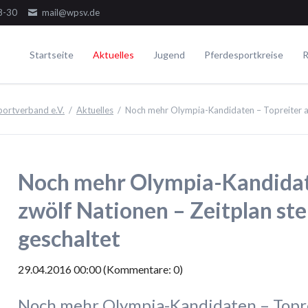
8-30
mail@wpsv.de
Startseite
Aktuelles
Jugend
Pferdesportkreise
R
Die Gremien
Turniere
Voltigieren
Ausbildung
ortverband e.V.
Aktuelles
Noch mehr Olympia-Kandidaten – Topreiter au
Dressur
Der Ausschuss
Juniorensichtungsturnier
Voltigieren Einzel
Springen
Der Jugendausschuss
Fördergruppenturnier
Voltigieren Doppel
ielseitigkeit
Die Delegierten
Württembergische Meisterschaften
Voltigieren Gruppen
Noch mehr Olympia-Kandidate
WPSV-Allroundreiter-Cup
WPSV-Pferdefestival Blaubeuren
zwölf Nationen – Zeitplan s
WPSV-Schulpferdecup
geschaltet
Umwelt
29.04.2016 00:00
(Kommentare: 0)
Noch mehr Olympia-Kandidaten – Topre