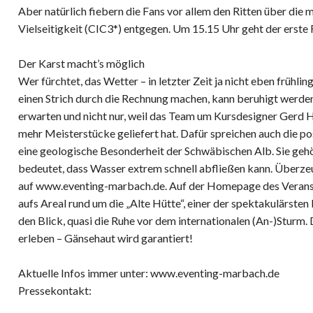
Aber natürlich fiebern die Fans vor allem den Ritten über die
Vielseitigkeit (CIC3*) entgegen. Um 15.15 Uhr geht der erste R
Der Karst macht’s möglich
Wer fürchtet, das Wetter – in letzter Zeit ja nicht eben frühli
einen Strich durch die Rechnung machen, kann beruhigt werde
erwarten und nicht nur, weil das Team um Kursdesigner Gerd H
mehr Meisterstücke geliefert hat. Dafür spreichen auch die po
eine geologische Besonderheit der Schwäbischen Alb. Sie geh
bedeutet, dass Wasser extrem schnell abfließen kann. Überze
auf www.eventing-marbach.de. Auf der Homepage des Veransta
aufs Areal rund um die „Alte Hütte“, einer der spektakulärste
den Blick, quasi die Ruhe vor dem internationalen (An-)Sturm. D
erleben – Gänsehaut wird garantiert!
Aktuelle Infos immer unter: www.eventing-marbach.de
Pressekontakt: