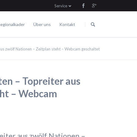
Service
Navigation
Navigation
überspringen
überspringen
egionalkader
Über uns
Kontakt
Die Satzung
Fahren
Termine
s zwölf Nationen – Zeitplan steht – Webcam geschaltet
n – Topreiter aus
teht – Webcam
iter aus zwölf Nationen –