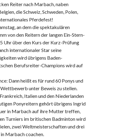
hicken Reiter nach Marbach, naben
 Belgien, die Schweiz, Schweden, Polen,
nternationales Pferdefest!
Samstag, an dem die spektakulären
m von den Reitern der langen Ein-Stern-
15 Uhr über den Kurs der Kurz-Prüfung
nch internationaler Star seine
tigkeiten wird übrigens Baden-
tschen Berufsreiter-Champions wird auf
ce: Dann heißt es für rund 60 Ponys und
-Wettbewerb unter Beweis zu stellen.
Frankreich, Italien und den Niederlanden
tigen Ponyreitern gehört übrigens Ingrid
er in Marbach auf ihre Mutter treffen,
den Turniers im britischen Badminton wird
ielen, zwei Weltmeisterschaften und drei
er in Marbach coachen.