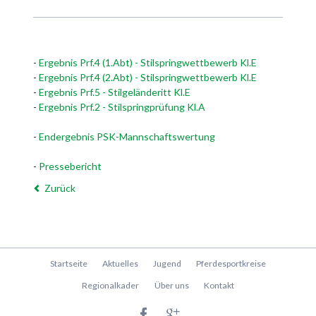
-
Ergebnis Prf.4 (1.Abt) - Stilspringwettbewerb Kl.E
-
Ergebnis Prf.4 (2.Abt) - Stilspringwettbewerb Kl.E
-
Ergebnis Prf.5 - Stilgeländeritt Kl.E
-
Ergebnis Prf.2 - Stilspringprüfung Kl.A
-
Endergebnis PSK-Mannschaftswertung
-
Pressebericht
Zurück
Navigation
Startseite
Aktuelles
Jugend
Pferdesportkreise
überspringen
Regionalkader
Über uns
Kontakt