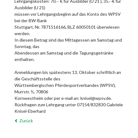
Lehrgangskosten: 70.-- € für Ausbilder (Ü 21 ), 35.--€ für
Ausbilder (U 21)
müssen vor Lehrgangsbeginn auf das Konto des WPSV
bei der BW-Bank
Stuttgart, Nr. 7871516166, BLZ 60050101 überwiesen
werden.
In diesem Betrag sind das Mittagessen am Samstag und
Sonntag, das
Abendessen am Samstag und die Tagungsgetränke
enthalten.
Anmeldungen bis spätestens 13. Oktober schriftlich an
die Geschäftsstelle des
Württembergischen Pferdesportverbandes (WPSV),
Murrstr. ½, 70806
Kornwestheim oder per e-mail an: knisel@wpsv.de.
Rückfragen zum Lehrgang unter 07154/832830 Gabriele
Knisel-Eberhard
Zurück