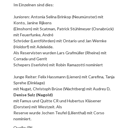
Im Einzelnen sind dies:
Junioren: Antonia Selina Brinkop (Neumünster) mit
Konto, Janine Rijkens
(Elmshorn) mit Scatman, Patrick Stühlmeyer (Osnabrück)
mit Feuerfunke, André
Schröder (Lentföhrden) mit Ontario und Jan Wernke
(Holdorf) mit Adeleide.
Als Reservisten wurden Lars Grafmüller (Rheine) mit
Corrada und Gerrit
Schepers (Iserlohn) mit Robin Ramazotti nominiert
Junge Reiter: Felix Hassmann (Lienen) mit Carefina, Tanja
Sprehe (Dinklage)
mit Nugat, Christoph Brüse (Wachtberg) mit Audrey D,
Denise Sulz (Nagold)
mit Famus und Quitte CR und Hubertus Kläsener
(Dorsten) mit Westzeit. Als
Reserve wurde Jochen Teufel (Lilienthal) mit Corso
nominiert.
Quelle: FN