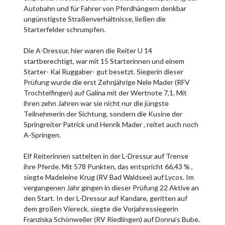
Autobahn und für Fahrer von Pferdhängern denkbar
ungünstigste Straßenverhältnisse, ließen die
Starterfelder schrumpfen.
Die A-Dressur, hier waren die Reiter U 14
startberechtigt, war mit 15 Starterinnen und einem
Starter- Kai Ruggaber- gut besetzt. Siegerin dieser
Prüfung wurde die erst Zehnjährige Nele Mader (RFV
Trochtelfingen) auf Galina mit der Wertnote 7,1. Mit
ihren zehn Jahren war sie nicht nur die jüngste
Teilnehmerin der Sichtung, sondern die Kusine der
Springreiter Patrick und Henrik Mader , reitet auch noch
A-Springen.
Elf Reiterinnen sattelten in der L-Dressur auf Trense
ihre Pferde. Mit 578 Punkten, das entspricht 66,43 % ,
siegte Madeleine Krug (RV Bad Waldsee) auf Lycos. Im
vergangenen Jahr gingen in dieser Prüfung 22 Aktive an
den Start. In der L-Dressur auf Kandare, geritten auf
dem großen Viereck, siegte die Vorjahressiegerin
Franziska Schönweiler (RV Riedlingen) auf Donna’s Bube.