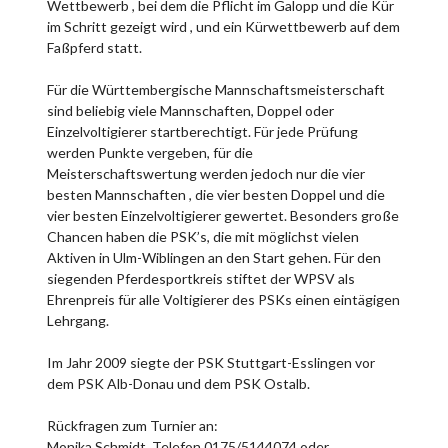
Wettbewerb , bei dem die Pflicht im Galopp und die Kür
im Schritt gezeigt wird , und ein Kürwettbewerb auf dem
Faßpferd statt.
Für die Württembergische Mannschaftsmeisterschaft
sind beliebig viele Mannschaften, Doppel oder
Einzelvoltigierer startberechtigt. Für jede Prüfung
werden Punkte vergeben, für die
Meisterschaftswertung werden jedoch nur die vier
besten Mannschaften , die vier besten Doppel und die
vier besten Einzelvoltigierer gewertet. Besonders große
Chancen haben die PSK’s, die mit möglichst vielen
Aktiven in Ulm-Wiblingen an den Start gehen. Für den
siegenden Pferdesportkreis stiftet der WPSV als
Ehrenpreis für alle Voltigierer des PSKs einen eintägigen
Lehrgang.
Im Jahr 2009 siegte der PSK Stuttgart-Esslingen vor
dem PSK Alb-Donau und dem PSK Ostalb.
Rückfragen zum Turnier an:
Monika Schmidt, Telefon 0175/5144074 oder