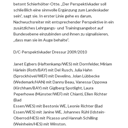
betont Schierhölter-Otte. „Der Perspektivkader soll
schließlich eine sinnvolle Ergänzung zum Landeskader
sein“, sagt sie. In erster Linie gehe es darum,
Nachwuchsreiter mit entsprechender Perspektive in ein
zusätzliches Lehrgangs- und Trainingsangebot auf
Bundesebene einzubinden und ihnen zu signalisieren,
„dass man sie im Auge behalte“.
D/C-Perspektivkader Dressur 2009/2010
Janet Egbers (Haftenkamp/WES) mit Dornfelder, Miriam
Härlein (Roth/BAY) mit Del Rusch, Julia Hahn
(Sprockhövel/WEF) mit Develino, Jolan Lübbecke
(Wedemark/HAN) mit Danny Beau, Vanessa Oppowa
(Kirchham/BAY) mit Giglberg Spotlight, Laura
Peperhowe (Münster/WEF) mit Chianti, Ellen Richter
(Bad
Essen/WES) mit Bestonix WE, Leonie Richter (Bad
Essen/WES) mit Janine WE, Johannes Rühl (Idstein-
Oberrod/HES) mit Picasso und Hannah Schilling
(Weinheim/HES) mit Winston.