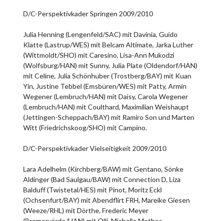
D/C-Perspektivkader Springen 2009/2010
Julia Henning (Lengenfeld/SAC) mit Davinia, Guido
Klatte (Lastrup/WES) mit Belcam Altimate, Jarka Luther
(Wittmoldt/SHO) mit Caresino, Lisa-Ann Mukodzi
(Wolfsburg/HAN) mit Sunny, Julia Plate (Oldendorf/HAN)
mit Celine, Julia Schönhuber (Trostberg/BAY) mit Kuan
Yin, Justine Tebbel (Emsbüren/WES) mit Patty, Armin
Wegener (Lembruch/HAN) mit Daisy, Carola Wegener
(Lembruch/HAN) mit Coulthard, Maximilian Weishaupt
(Jettingen-Scheppach/BAY) mit Ramiro Son und Marten
Witt (Friedrichskoog/SHO) mit Campino.
D/C-Perspektivkader Vielseitigkeit 2009/2010
Lara Adelhelm (Kirchberg/BAW) mit Gentano, Sönke
Aldinger (Bad Saulgau/BAW) mit Connection D, Liza
Balduff (Twistetal/HES) mit Pinot, Moritz Eckl
(Ochsenfurt/BAY) mit Abendflirt FRH, Mareike Giesen
(Weeze/RHL) mit Dörthe, Frederic Meyer
(Bremervörde/HAN) mit Olli, Michelle Mothes