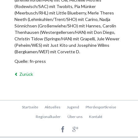
(Rodewisch/SAC) mit Twobits, Pia Münker
(Meerbusch/RHL) mit Little Blueberry, Merle Theres
Neeth (Lehmkuhlen/Trent/SHO) mit Carino, Nadja
Sönnichsen (Großenwiehe/SHO) mit Hannes, Carolin
Thenhausen (Westergellersen/HAN) mit Don Diego,
Christin Tidow (Springe/HAN) mit Grapelli, Jule Wewer
(Peheim/WES) mit Just Kito und Josephine Wilms
(Bergkamen/WEF) mit Corvette D.
Quelle: fn-press
Zurück
Navigation
Startseite
Aktuelles
Jugend
Pferdesportkreise
überspringen
Regionalkader
Über uns
Kontakt