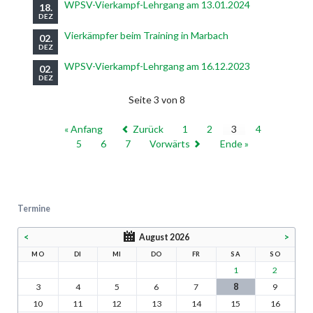
WPSV-Vierkampf-Lehrgang am 13.01.2024
18.
DEZ
Vierkämpfer beim Training in Marbach
02.
DEZ
WPSV-Vierkampf-Lehrgang am 16.12.2023
02.
DEZ
Seite 3 von 8
« Anfang
Zurück
1
2
3
4
5
6
7
Vorwärts
Ende »
Termine
<
August 2026
>
MO
DI
MI
DO
FR
SA
SO
1
2
3
4
5
6
7
8
9
10
11
12
13
14
15
16