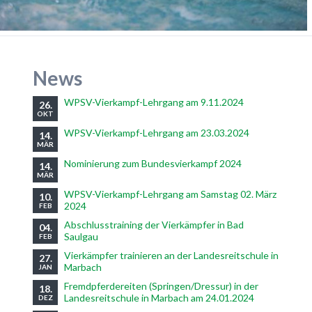
News
WPSV-Vierkampf-Lehrgang am 9.11.2024
26.
OKT
WPSV-Vierkampf-Lehrgang am 23.03.2024
14.
MÄR
Nominierung zum Bundesvierkampf 2024
14.
MÄR
WPSV-Vierkampf-Lehrgang am Samstag 02. März
10.
2024
FEB
Abschlusstraining der Vierkämpfer in Bad
04.
Saulgau
FEB
Vierkämpfer trainieren an der Landesreitschule in
27.
Marbach
JAN
Fremdpferdereiten (Springen/Dressur) in der
18.
Landesreitschule in Marbach am 24.01.2024
DEZ