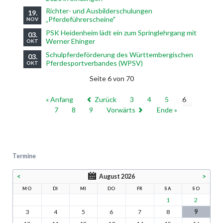
Richter- und Ausbilderschulungen
19.
„Pferdeführerscheine"
NOV
PSK Heidenheim lädt ein zum Springlehrgang mit
03.
Werner Ehinger
OKT
Schulpferdeförderung des Württembergischen
03.
Pferdesportverbandes (WPSV)
OKT
Seite 6 von 70
« Anfang
Zurück
3
4
5
6
7
8
9
Vorwärts
Ende »
Termine
<
August 2026
>
MO
DI
MI
DO
FR
SA
SO
1
2
3
4
5
6
7
8
9