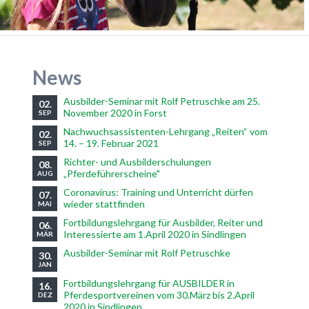
News
Ausbilder-Seminar mit Rolf Petruschke am 25.
02.
November 2020 in Forst
SEP
Nachwuchsassistenten-Lehrgang „Reiten“ vom
02.
14. – 19. Februar 2021
SEP
Richter- und Ausbilderschulungen
08.
„Pferdeführerscheine"
AUG
Coronavirus: Training und Unterricht dürfen
07.
wieder stattfinden
MAI
Fortbildungslehrgang für Ausbilder, Reiter und
06.
Interessierte am 1.April 2020 in Sindlingen
MÄR
Ausbilder-Seminar mit Rolf Petruschke
30.
JAN
Fortbildungslehrgang für AUSBILDER in
16.
Pferdesportvereinen vom 30.März bis 2.April
DEZ
2020 in Sindlingen